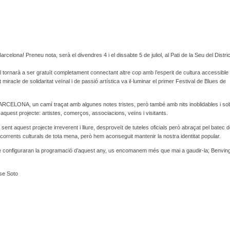
arcelona! Preneu nota, serà el divendres 4 i el dissabte 5 de juliol, al Pati de la Seu del Distri
al tornarà a ser gratuït completament connectant altre cop amb l’esperit de cultura accessible
 miracle de solidaritat veïnal i de passió artística va il·luminar el primer Festival de Blues de
ELONA, un camí traçat amb algunes notes tristes, però també amb nits inoblidables i sob
 aquest projecte: artistes, comerços, associacions, veïns i visitants.
 sent aquest projecte irreverent i lliure, desproveït de tuteles oficials però abraçat pel batec d
corrents culturals de tota mena, però hem aconseguit mantenir la nostra identitat popular.
 configuraran la programació d’aquest any, us encomanem més que mai a gaudir-la; Benving
ose Soto