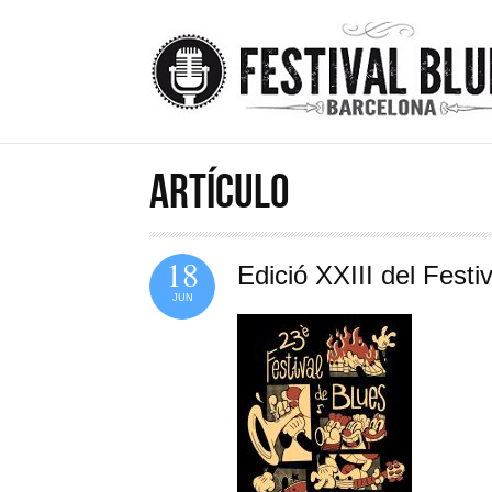
Vés al contingut
ARTÍCULO
18
Edició XXIII del Fest
JUN