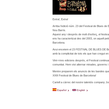
Extra!, Extra!
Arriba l’edició núm. 23 del Festival de Blues de B
Nou Barris.
Aquest any i després de molt d’esforç, el festiv
ens ha caracteritzat des del 2003, on aquell petit
Barcelona.
Avui encetem el 23 FESTIVAL DE BLUES DE BARC
amb la complicitat de tots els que han cregut en
Vint-i-tres edicions després, el Festival continua
comunitat. Hem vist alternar mirades, governs i 
Mentre preparem els anuncis de les bandes que
XXIII Festival de Blues de Barcelona!
Cartell a càrrec del nostre talentós company J
Español
English