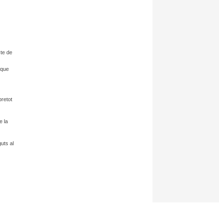
cte de
 que
retot
e la
uts al